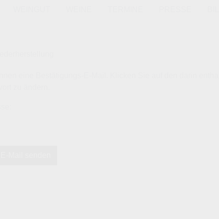
WEINGUT
WEINE
TERMINE
PRESSE
BI
ederherstellung
hnen eine Bestätigungs-E-Mail. Klicken Sie auf den darin entha
ort zu ändern.
sse:
E-Mail senden