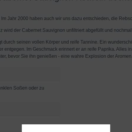
 Im Jahr 2000 haben auch wir uns dazu entschieden, die Rebs
 wird der Cabernet Sauvignon unfiltriert abgefüllt und nochmal
 durch seinen vollen Körper und reife Tannine. Ein wunderschö
ntgegen. Im Geschmack erinnert er an reife Paprika. Alles in a
er, bevor Sie ihn genießen - eine wahre Explosion der Aromen
dunklen Soßen oder zu