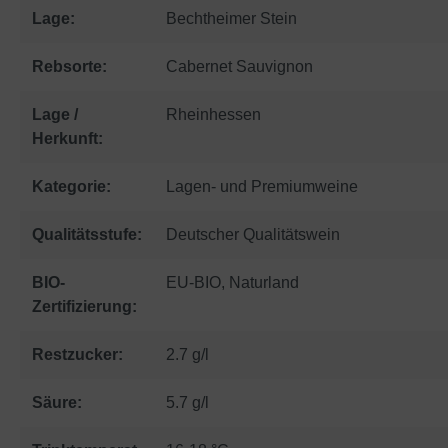
Lage:
Bechtheimer Stein
Rebsorte:
Cabernet Sauvignon
Lage /
Rheinhessen
Herkunft:
Kategorie:
Lagen- und Premiumweine
Qualitätsstufe:
Deutscher Qualitätswein
BIO-
EU-BIO
, Naturland
Zertifizierung:
Restzucker:
2.7 g/l
Säure:
5.7 g/l