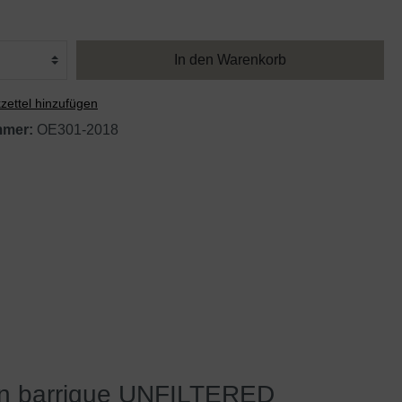
In den Warenkorb
ettel hinzufügen
mmer:
OE301-2018
ken barrique UNFILTERED